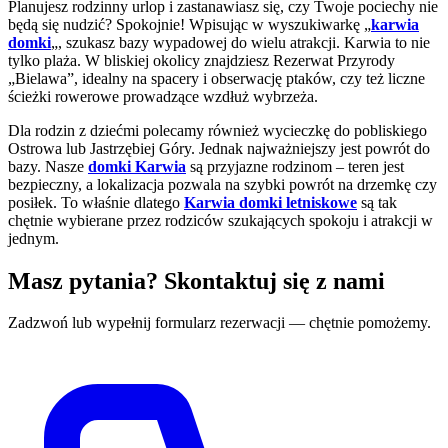
Planujesz rodzinny urlop i zastanawiasz się, czy Twoje pociechy nie
będą się nudzić? Spokojnie! Wpisując w wyszukiwarkę „
karwia
domki
„, szukasz bazy wypadowej do wielu atrakcji. Karwia to nie
tylko plaża. W bliskiej okolicy znajdziesz Rezerwat Przyrody
„Bielawa”, idealny na spacery i obserwację ptaków, czy też liczne
ścieżki rowerowe prowadzące wzdłuż wybrzeża.
Dla rodzin z dziećmi polecamy również wycieczkę do pobliskiego
Ostrowa lub Jastrzębiej Góry. Jednak najważniejszy jest powrót do
bazy. Nasze
domki Karwia
są przyjazne rodzinom – teren jest
bezpieczny, a lokalizacja pozwala na szybki powrót na drzemkę czy
posiłek. To właśnie dlatego
Karwia domki letniskowe
są tak
chętnie wybierane przez rodziców szukających spokoju i atrakcji w
jednym.
Masz pytania? Skontaktuj się z nami
Zadzwoń lub wypełnij formularz rezerwacji — chętnie pomożemy.