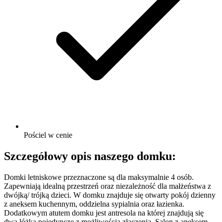
Pościel w cenie
Szczegółowy opis naszego domku:
Domki letniskowe przeznaczone są dla maksymalnie 4 osób.
Zapewniają idealną przestrzeń oraz niezależność dla małżeństwa z
dwójką/ trójką dzieci. W domku znajduje się otwarty pokój dzienny
z aneksem kuchennym, oddzielna sypialnia oraz łazienka.
Dodatkowym atutem domku jest antresola na której znajdują się
dwa łóżka pojedyncze z możliwością złączenia. Salon z aneksem