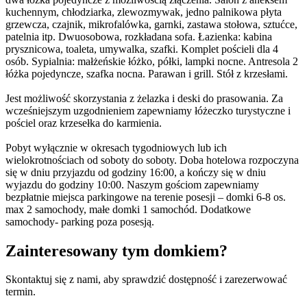
kuchennym, chłodziarka, zlewozmywak, jedno palnikowa płyta
grzewcza, czajnik, mikrofalówka, garnki, zastawa stołowa, sztućce,
patelnia itp. Dwuosobowa, rozkładana sofa. Łazienka: kabina
prysznicowa, toaleta, umywalka, szafki. Komplet pościeli dla 4
osób. Sypialnia: małżeńskie łóżko, półki, lampki nocne. Antresola 2
łóżka pojedyncze, szafka nocna. Parawan i grill. Stół z krzesłami.
Jest możliwość skorzystania z żelazka i deski do prasowania. Za
wcześniejszym uzgodnieniem zapewniamy łóżeczko turystyczne i
pościel oraz krzesełka do karmienia.
Pobyt wyłącznie w okresach tygodniowych lub ich
wielokrotnościach od soboty do soboty. Doba hotelowa rozpoczyna
się w dniu przyjazdu od godziny 16:00, a kończy się w dniu
wyjazdu do godziny 10:00. Naszym gościom zapewniamy
bezpłatnie miejsca parkingowe na terenie posesji – domki 6-8 os.
max 2 samochody, małe domki 1 samochód. Dodatkowe
samochody- parking poza posesją.
Zainteresowany tym domkiem?
Skontaktuj się z nami, aby sprawdzić dostępność i zarezerwować
termin.